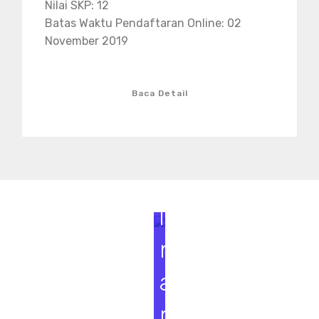
Nilai SKP: 12
Batas Waktu Pendaftaran Online: 02
November 2019
Baca Detail
S
e
m
i
n
a
r