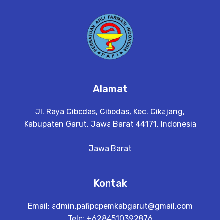
a
il
Alamat
Jl. Raya Cibodas, Cibodas, Kec. Cikajang,
Kabupaten Garut, Jawa Barat 44171, Indonesia
Jawa Barat
Kontak
Email:
admin.pafipcpemkabgarut@gmail.com
Telp: +6284510392876