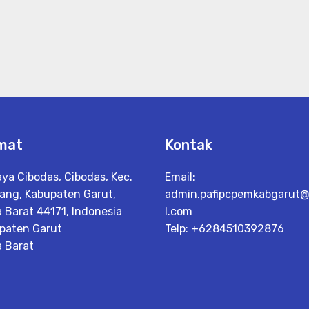
mat
Kontak
aya Cibodas, Cibodas, Kec.
Email:
jang, Kabupaten Garut,
admin.pafipcpemkabgarut
 Barat 44171, Indonesia
l.com
paten Garut
Telp: +6284510392876
 Barat