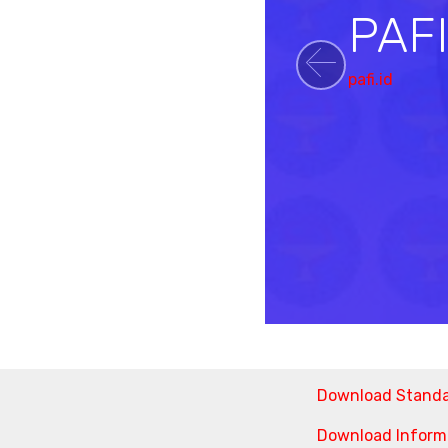
PAF
pafi.id
Previou
Download Stand
Download Informa