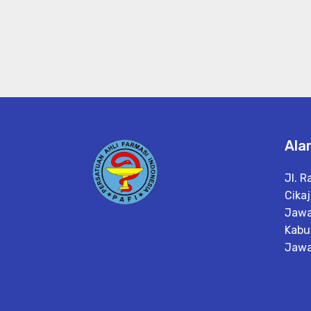
Ala
Jl. R
Cika
Jawa
Kabu
Jawa