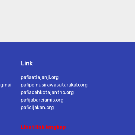
Link
pafisetiajanji.org
@gmai
pafipcmusirawasutarakab.org
pafiacehkotajantho.org
pafijabarciamis.org
paficijakan.org
Lihat link lengkap