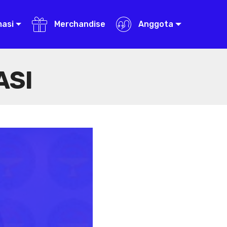
masi
Merchandise
Anggota
ASI